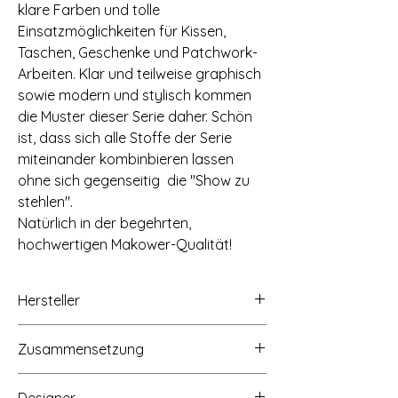
klare Farben und tolle
Einsatzmöglichkeiten für Kissen,
Taschen, Geschenke und Patchwork-
Arbeiten. Klar und teilweise graphisch
sowie modern und stylisch kommen
die Muster dieser Serie daher. Schön
ist, dass sich alle Stoffe der Serie
miteinander kombinbieren lassen
ohne sich gegenseitig die "Show zu
stehlen".
Natürlich in der begehrten,
hochwertigen Makower-Qualität!
Hersteller
Concord Fabrics UK Ltd/Makower UK,
Zusammensetzung
Unit 14 Cordwallis Business Park,
Clivemont Road, Maidenhead, Berkshire,
100% Baumwolle
SL6 7BU, www.makoweruk.com