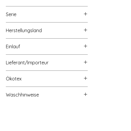
ca. 145cm
Serie
Herstellungsland
Made in Europe
Einlauf
ca. 3 - 5%
Lieferant/Importeur
Ökotex
OEKO-TEX Standard 100 Produktklasse 2
Waschhinweise
Waschbar bei 30 Grad, nicht schleudern
Start