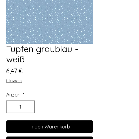
Tupfen graublau -
weiß
Preis
6,47 €
Hinweis
Anzahl
*
In den Warenkorb