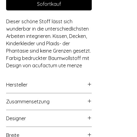
Sofortkauf
Dieser schöne Stoff lässt sich
wunderbar in die unterschiedlichsten
Arbeiten integrieren. Kissen, Decken,
Kinderkleider und Plaids- der
Phantasie sind keine Grenzen gesetzt.
Farbig bedruckter Baumwollstoff mit
Design von acufactum ute menze
Hersteller
acufactum ute menze - handel - verlag,
Zusammensetzung
Buchenstraße 1,
58640 Iserlohn-Hennen,
100% Baumwolle, 145g/qm
www.acufactum.de, info@acufactum.de
Designer
Breite