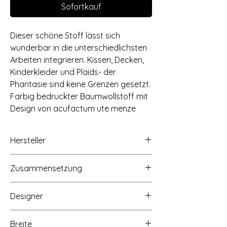
Sofortkauf
Dieser schöne Stoff lässt sich
wunderbar in die unterschiedlichsten
Arbeiten integrieren. Kissen, Decken,
Kinderkleider und Plaids- der
Phantasie sind keine Grenzen gesetzt.
Farbig bedruckter Baumwollstoff mit
Design von acufactum ute menze
Hersteller
acufactum ute menze - handel - verlag,
Zusammensetzung
Buchenstraße 1,
58640 Iserlohn-Hennen,
100% Baumwolle, 145g/qm
www.acufactum.de, info@acufactum.de
Designer
Breite