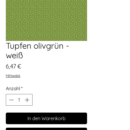
Tupfen olivgrün -
weiß
Preis
6,47 €
Hinweis
Anzahl
*
In den Warenkorb