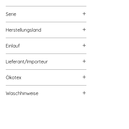
ca. 145cm
Serie
Herstellungsland
Made in Europe
Einlauf
ca. 3 - 5%
Lieferant/Importeur
Ökotex
OEKO-TEX Standard 100 Produktklasse 2
Waschhinweise
Waschbar bei 30 Grad, nicht schleudern
Start