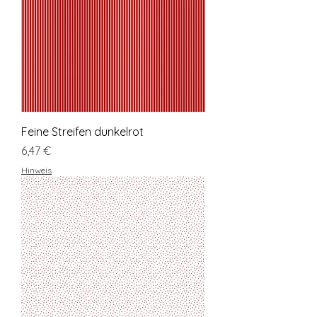
Feine Streifen dunkelrot
Preis
6,47 €
Hinweis