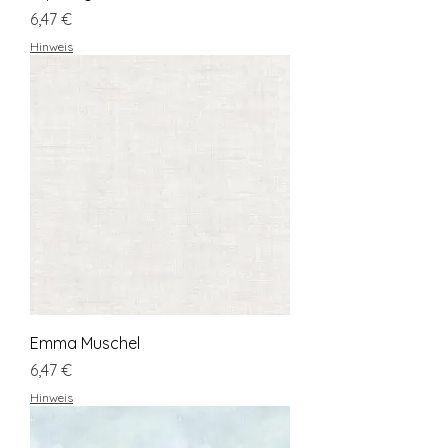
Preis
6,47 €
Hinweis
Emma Muschel
Preis
6,47 €
Hinweis