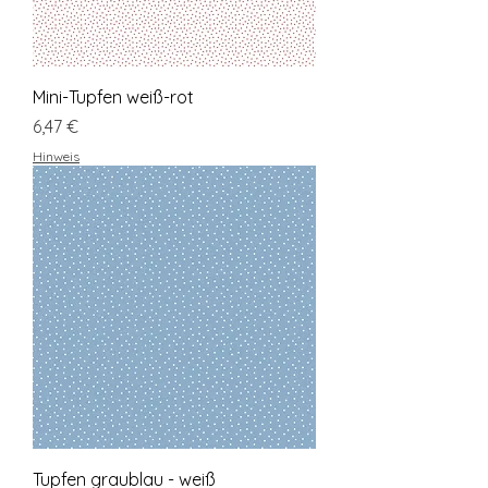
Mini-Tupfen weiß-rot
Preis
6,47 €
Hinweis
Tupfen graublau - weiß