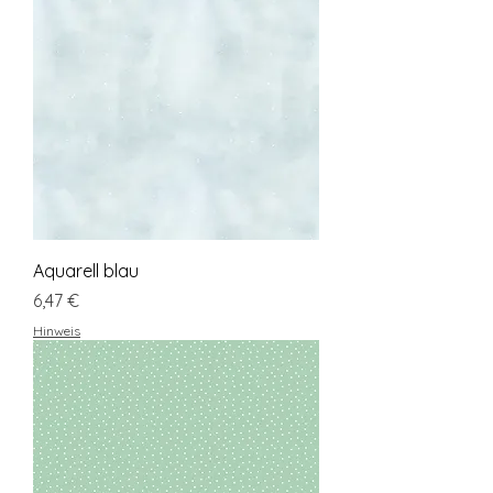
Aquarell blau
Preis
6,47 €
Hinweis