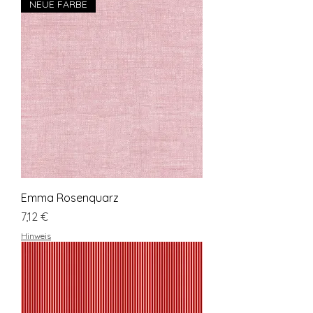
NEUE FARBE
Emma Rosenquarz
Preis
7,12 €
Hinweis