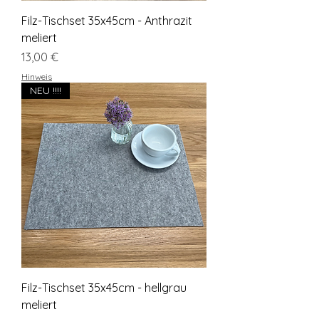
Filz-Tischset 35x45cm - Anthrazit
meliert
Preis
13,00 €
Hinweis
NEU !!!!
Filz-Tischset 35x45cm - hellgrau
meliert