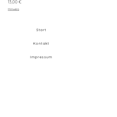
Preis
13,00 €
Hinweis
Start
Kontakt
Impressum
Widerrufsbelehrung
Datenschutz