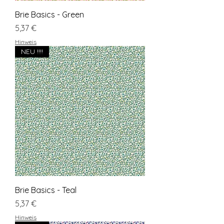
Brie Basics - Green
Preis
5,37 €
Hinweis
NEU !!!!
Brie Basics - Teal
Preis
5,37 €
Hinweis