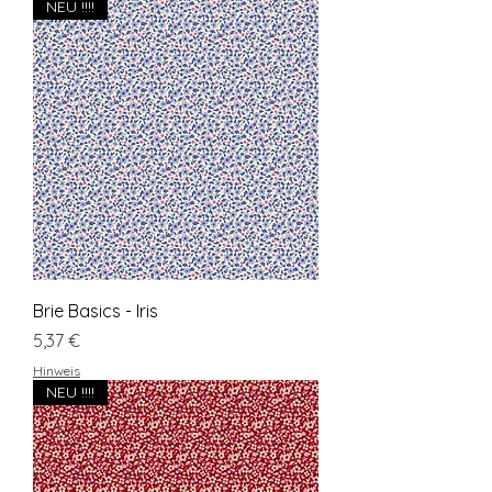
NEU !!!!
Brie Basics - Iris
Preis
5,37 €
Hinweis
NEU !!!!