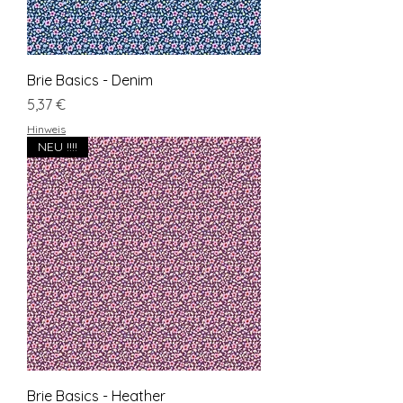
Brie Basics - Denim
Preis
5,37 €
Hinweis
NEU !!!!
Brie Basics - Heather