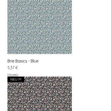
Brie Basics - Blue
Preis
5,37 €
Hinweis
NEU !!!!