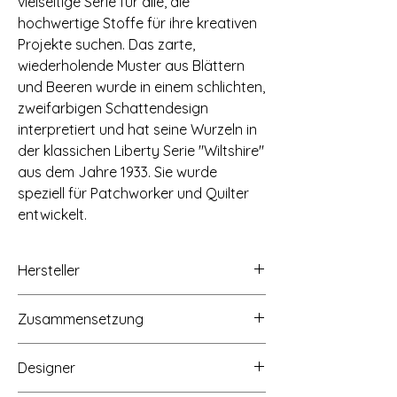
vielseitige Serie für alle, die
hochwertige Stoffe für ihre kreativen
Projekte suchen. Das zarte,
wiederholende Muster aus Blättern
und Beeren wurde in einem schlichten,
zweifarbigen Schattendesign
interpretiert und hat seine Wurzeln in
der klassichen Liberty Serie "Wiltshire"
aus dem Jahre 1933. Sie wurde
speziell für Patchworker und Quilter
entwickelt.
Hersteller
Liberty Fabrics, Little Marlborough Street,
Zusammensetzung
London, W1B5AH, www.libertylondon.com
100% Baumwolle (Lasenby Baumwolle)
Designer