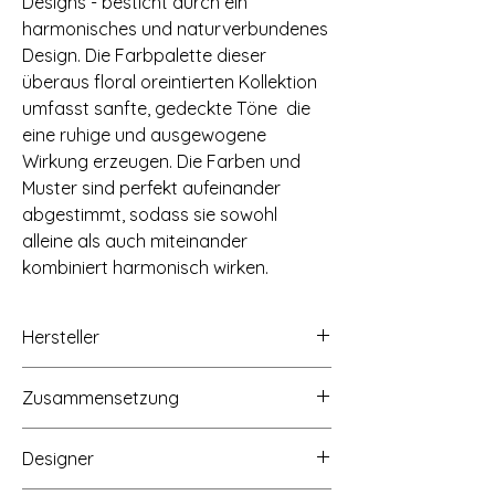
Designs - besticht durch ein
harmonisches und naturverbundenes
Design. Die Farbpalette dieser
überaus floral oreintierten Kollektion
umfasst sanfte, gedeckte Töne die
eine ruhige und ausgewogene
Wirkung erzeugen. Die Farben und
Muster sind perfekt aufeinander
abgestimmt, sodass sie sowohl
alleine als auch miteinander
kombiniert harmonisch wirken.
Hersteller
Tilda Fabrics AS, Lindholmveien 39, 3145
Zusammensetzung
Tjøme, Norwegen, www.tildasworld.com
100% Baumwolle
Designer