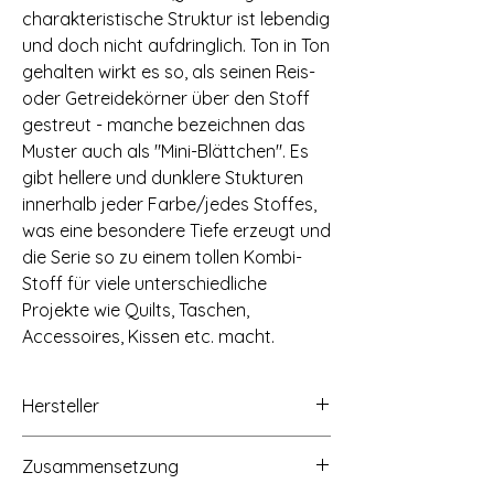
charakteristische Struktur ist lebendig
und doch nicht aufdringlich. Ton in Ton
gehalten wirkt es so, als seinen Reis-
oder Getreidekörner über den Stoff
gestreut - manche bezeichnen das
Muster auch als "Mini-Blättchen". Es
gibt hellere und dunklere Stukturen
innerhalb jeder Farbe/jedes Stoffes,
was eine besondere Tiefe erzeugt und
die Serie so zu einem tollen Kombi-
Stoff für viele unterschiedliche
Projekte wie Quilts, Taschen,
Accessoires, Kissen etc. macht.
Hersteller
STOF A/S, Hammershusvej 2c, 7400
Zusammensetzung
Herning, Dänemark, Mail: stof@stof.dk