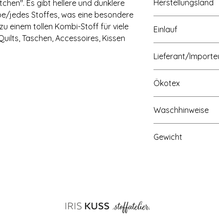
Herstellungsland
tchen". Es gibt hellere und dunklere
be/jedes Stoffes, was eine besondere
Made in Denmark
zu einem tollen Kombi-Stoff für viele
Einlauf
Quilts, Taschen, Accessoires, Kissen
max. 3-5%
Lieferant/Importe
STOF A/S, Hammersh
Ökotex
Dänemark, Mail: sto
OEKO-TEX Standard
Waschhinweise
Waschtemperatur 3
Gewicht
empfohlen), nur Was
nicht empfohlen - od
143g pro Quadratm
Temperatur, Bügeln:
chemisch reinigen o
Vorwäsche vor dem 