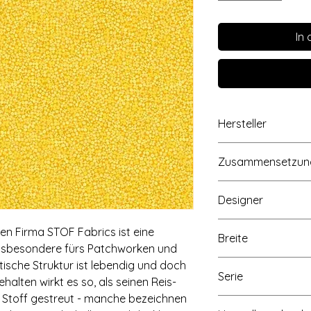
In
Hersteller
STOF A/S, Hammersh
Zusammensetzun
Dänemark, Mail: sto
100% Baumwolle
Designer
STOF Fabrics
hen Firma STOF Fabrics ist eine
Breite
h insbesondere fürs Patchworken und
Ca. 112cm
stische Struktur ist lebendig und doch
Serie
ehalten wirkt es so, als seinen Reis-
 Stoff gestreut - manche bezeichnen
Brighton 4511