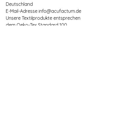
Deutschland
E-Mail-Adresse info@acufactum.de
Unsere Textilprodukte entsprechen
dem Oeko-Tex Standard 100
Produktklasse 2.
Start
Kontakt
Impressum
Widerrufsbelehrung