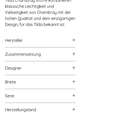
Tilda Chambray Stoffe kombinieren
klassische Leichtigkeit und
Vielseitigkeit von Chambray mit der
hohen Qualität und dem einzigartigen
Design, für das Tilda bekannt ist.
Hersteller
Tilda Fabrics AS, Lindholmveien 39, 3145
Zusammensetzung
Tjøme, Norwegen, www.tildasworld.com
100% Baumwolle
Designer
Tone Finnanger
Breite
Ca. 110cm/43 inch
Serie
Chambray
Herstellungsland