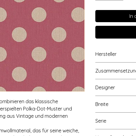
In
Hersteller
Tilda Fabrics AS, L
Zusammensetzun
Norwegen, www.til
100% Baumwolle
Designer
Tone Finnanger
ombinieren das klassische
Breite
spielten Polka-Dot-Muster und
Ca. 110cm/43 inch
ung aus Vintage und modernen
Serie
mwollmaterial, das für seine weiche,
Chambray Dots