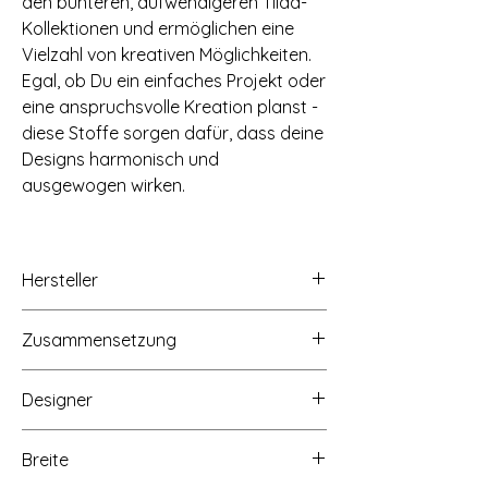
den bunteren, aufwendigeren Tilda-
Kollektionen und ermöglichen eine
Vielzahl von kreativen Möglichkeiten.
Egal, ob Du ein einfaches Projekt oder
eine anspruchsvolle Kreation planst -
diese Stoffe sorgen dafür, dass deine
Designs harmonisch und
ausgewogen wirken.
Hersteller
Tilda Fabrics AS, Lindholmveien 39, 3145
Zusammensetzung
Tjøme, Norwegen, www.tildasworld.com
100% Baumwolle
Designer
Tone Finnanger
Breite