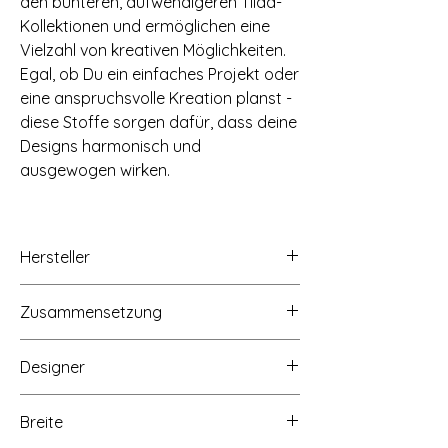
den bunteren, aufwendigeren Tilda-
Kollektionen und ermöglichen eine
Vielzahl von kreativen Möglichkeiten.
Egal, ob Du ein einfaches Projekt oder
eine anspruchsvolle Kreation planst -
diese Stoffe sorgen dafür, dass deine
Designs harmonisch und
ausgewogen wirken.
Hersteller
Tilda Fabrics AS, Lindholmveien 39, 3145
Zusammensetzung
Tjøme, Norwegen, www.tildasworld.com
100% Baumwolle
Designer
Tone Finnanger
Breite