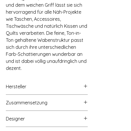
und dem weichen Griff lässt sie sich
hervorragend für alle Näh-Projekte
wie Taschen, Accessoires,
Tischwäsche und natürlich Kissen und
Quilts verarbeiten. Die feine, Ton-in-
Ton gehaltene Wabenstruktur passt
sich durch ihre unterschiedlichen
Farb-Schattierungen wunderbar an
und ist dabei völlig unaufdringlich und
dezent.
Hersteller
Concord Fabrics UK Ltd/Makower UK,
Zusammensetzung
Unit 14 Cordwallis Business Park,
Clivemont Road, Maidenhead, Berkshire,
100% Baumwolle
SL6 7BU, www.makoweruk.com
Designer
Andover Fabrics, 1384 Broadway New
York, NY 10018, www.andoverfabrics.com
Gail Kessler for Andover