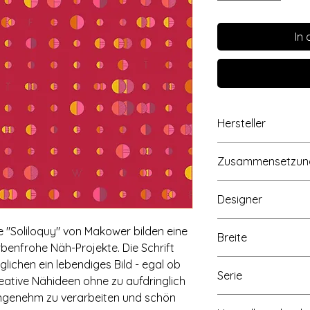
In
Hersteller
Concord Fabrics UK
Zusammensetzun
Cordwallis Business
Maidenhead, Berkshi
100% Baumwolle
www.makoweruk.c
Designer
Andover Fabrics, 13
www.andoverfabric
Alison Glass
 "Soliloquy" von Makower bilden eine
Breite
arbenfrohe Näh-Projekte. Die Schrift
Ca. 110cm/43 inch
ichen ein lebendiges Bild - egal ob
Serie
eative Nähideen ohne zu aufdringlich
r angenehm zu verarbeiten und schön
Soliloquy