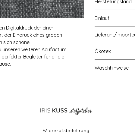
Herstellungsland
Made in Europe
Einlauf
en Digitaldruck der einer
ca. 3 - 5%
Lieferant/Importe
ht der Eindruck eines groben
n sich schöne
u unseren weiteren Acufactum
Ökotex
perfekter Begleiter für all die
OEKO-TEX Standard 
ause.
Waschhinweise
Waschbar bei 30 Gra
Widerrufsbelehrung