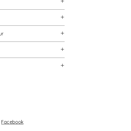
ur
100 Produktklasse 2
d, nicht schleudern
Facebook