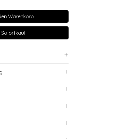
 den Warenkorb
Sofortkauf
 - handel - verlag,
g
en,
45g/qm
 info@acufactum.de