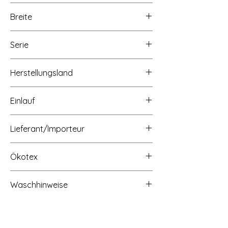
Breite
ca. 145cm
Serie
Herstellungsland
Made in Europe
Einlauf
ca. 3 - 5%
Lieferant/Importeur
Ökotex
OEKO-TEX Standard 100 Produktklasse 2
Waschhinweise
Waschbar bei 30 Grad, nicht schleudern