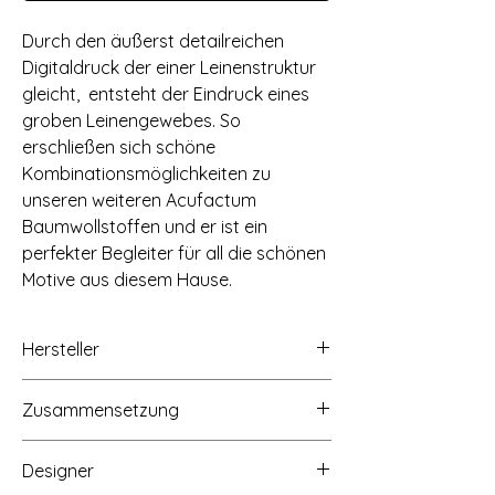
Durch den äußerst detailreichen
Digitaldruck der einer Leinenstruktur
gleicht, entsteht der Eindruck eines
groben Leinengewebes. So
erschließen sich schöne
Kombinationsmöglichkeiten zu
unseren weiteren Acufactum
Baumwollstoffen und er ist ein
perfekter Begleiter für all die schönen
Motive aus diesem Hause.
Hersteller
acufactum ute menze - handel - verlag,
Zusammensetzung
Buchenstraße 1,
58640 Iserlohn-Hennen,
100% Baumwolle, 145g/qm
www.acufactum.de, info@acufactum.de
Designer