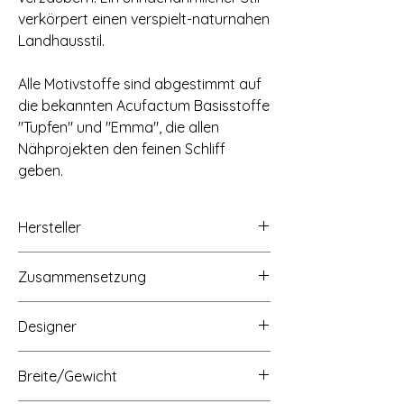
verkörpert einen verspielt-naturnahen
Landhausstil.
Alle Motivstoffe sind abgestimmt auf
die bekannten Acufactum Basisstoffe
"Tupfen" und "Emma", die allen
Nähprojekten den feinen Schliff
geben.
Hersteller
acufactum ute menze - handel - verlag,
Zusammensetzung
Buchenstraße 1,
58640 Iserlohn-Hennen,
100% Baumwolle, 145g/qm
www.acufactum.de, info@acufactum.de
Designer
Silke Leffler
Breite/Gewicht