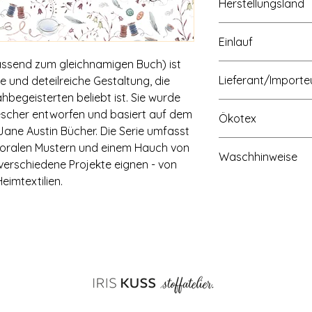
Herstellungsland
Made in Europe
Einlauf
passend zum gleichnamigen Buch) ist
ca. 3 - 5%
Lieferant/Importe
 und deteilreiche Gestaltung, die
hbegeisterten beliebt ist. Sie wurde
escher entworfen und basiert auf dem
Ökotex
Jane Austin Bücher. Die Serie umfasst
OEKO-TEX Standard 
 floralen Mustern und einem Hauch von
Waschhinweise
r verschiedene Projekte eignen - von
Heimtextilien.
Waschbar bei 30 Gra