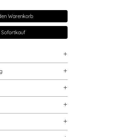
 den Warenkorb
Sofortkauf
 - handel - verlag,
g
en,
45g/qm
 info@acufactum.de