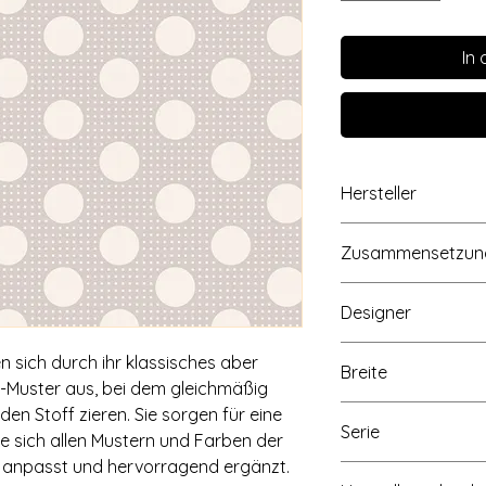
In
Hersteller
Tilda Fabrics AS, L
Zusammensetzun
Norwegen, www.til
100% Baumwolle
Designer
Tone Finnanger
n sich durch ihr klassisches aber
Breite
Muster aus, bei dem gleichmäßig
Ca. 110cm/43 inch
den Stoff zieren. Sie sorgen für eine
Serie
ie sich allen Mustern und Farben der
en anpasst und hervorragend ergänzt.
Medium Dots