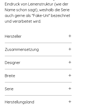
Eindruck von Leinenstruktur (wie der
Name schon sagt), weshalb die Serie
auch gerne als "Fake-Uni" bezeichnet
und verarbeitet wird.
Hersteller
Concord Fabrics UK Ltd/Makower UK,
Zusammensetzung
Unit 14 Cordwallis Business Park,
Clivemont Road, Maidenhead, Berkshire,
100% Baumwolle
SL6 7BU, www.makoweruk.com
Designer
Andover Fabrics, 1384 Broadway New
York, NY 10018, www.andoverfabrics.com
The Henley Studio
Breite
Ca. 110cm/43 inch
Serie
Linen Texture
Herstellungsland