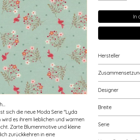
In
Hersteller
moda fabrics+supplie
Zusammensetzun
Texas 75234, www.
100% Baumwolle
Designer
Bunny Hill Designs
...
Breite
st sich die neue Moda Serie "Lyda
Ca. 110cm/43 inch
 wird es ihrem lieblichen und warmen
Serie
ht. Zarte Blumenmotive und kleine
ich zurückkehren in eine
Lyda Rose