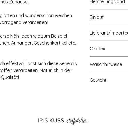
Herstellungsland
Omas Zuhause.
Made in Korea
g-glatten und wunderschön weichen
Einlauf
rvorragend verarbeiten!
max. 3-5%
Lieferant/Importe
erse Näh-Ideen wie zum Beispiel
chen, Anhänger, Geschenkartikel etc.
Rhinetex, Maagdenbu
Ökotex
(NL), www.rhinetex
Ökotex 100 zertifizie
 effektvoll lässt sich diese Serie als
Waschhinweise
offen verarbeiten. Natürlich in der
Waschtemperatur 3
Qualität!
Gewicht
empfohlen), nur Was
nicht empfohlen - od
Temperatur, Bügeln:
chemisch reinigen o
Vorwäsche vor dem 