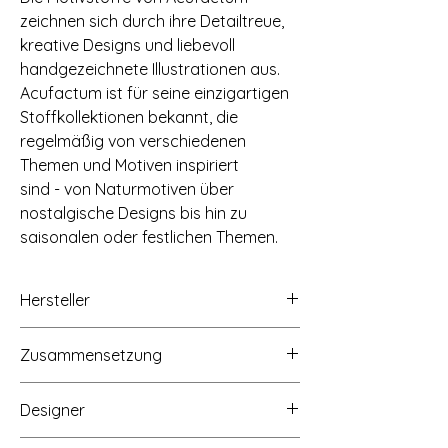
zeichnen sich durch ihre Detailtreue,
kreative Designs und liebevoll
handgezeichnete Illustrationen aus.
Acufactum ist für seine einzigartigen
Stoffkollektionen bekannt, die
regelmäßig von verschiedenen
Themen und Motiven inspiriert
sind - von Naturmotiven über
nostalgische Designs bis hin zu
saisonalen oder festlichen Themen.
Hersteller
acufactum ute menze - handel - verlag,
Zusammensetzung
Buchenstraße 1,
58640 Iserlohn-Hennen,
100% Baumwolle, 145g/qm
www.acufactum.de, info@acufactum.de
Designer
Kerstin Heß