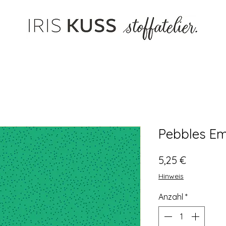
Pebbles Em
Preis
5,25 €
Hinweis
Anzahl
*