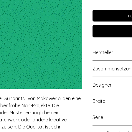
In
Hersteller
Concord Fabrics UK
Zusammensetzun
Cordwallis Business
Maidenhead, Berkshi
100% Baumwolle
www.makoweruk.c
Designer
Andover Fabrics, 13
www.andoverfabric
Alison Glass
 "Sunprints" von Makower bilden eine
Breite
arbenfrohe Näh-Projekte. Die
Ca. 110cm/43 inch
der Muster ermöglichen ein
Serie
 Patchwork oder andere kreative
u sein. Die Qualität ist sehr
Sun Prints Textures