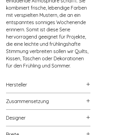
einladende Atmosphäre schafft. Sie
kombiniert frische, lebendige Farben
mit verspielten Mustern, die an ein
entspanntes sonniges Wochenende
erinnern. Somit ist diese Serie
hervorragend geeignet für Projekte,
die eine leichte und frühlingshafte
Stimmung verbreiten sollen wir Quilts,
Kissen, Taschen oder Dekorationen
für den Frühling und Sommer.
Hersteller
Tilda Fabrics AS, Lindholmveien 39, 3145
Zusammensetzung
Tjøme, Norwegen, www.tildasworld.com
100% Baumwolle
Designer
Tone Finnanger
Breite