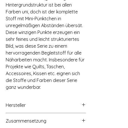
Hintergrundstruktur ist bei allen
Farben uni, doch ist der komplette
Stoff mit Mini-Pünktchen in
unregelmäßigen Abständen übersät.
Diese winzigen Punkte erzeugen ein
sehr feines und leicht strukturiertes
Bild, was diese Serie zu einem
hervorragenden Begleitstoff für alle
Näharbeiten macht. Insbesondere für
Projekte wie Quilts, Taschen,
Accessoires, Kissen etc. eignen sich
die Stoffe und Farben dieser Serie
ganz wunderbar.
Hersteller
STOF A/S, Hammershusvej 2c, 7400
Zusammensetzung
Herning, Dänemark, Mail: stof@stof.dk