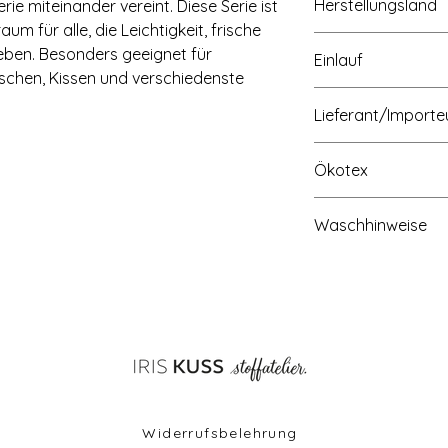
Herstellungsland
ie miteinander vereint. Diese Serie ist
aum für alle, die Leichtigkeit, frische
Made in Korea
ieben. Besonders geeignet für
Einlauf
aschen, Kissen und verschiedenste
max. 3%
Lieferant/Importe
Marienhoffgaarden, 
Ökotex
Dänemark, www.mar
OEKO-TEX class 1 Ce
Waschhinweise
Waschbar bis 60° Gr
hohe Temperatur, ni
Bleichen
Widerrufsbelehrung