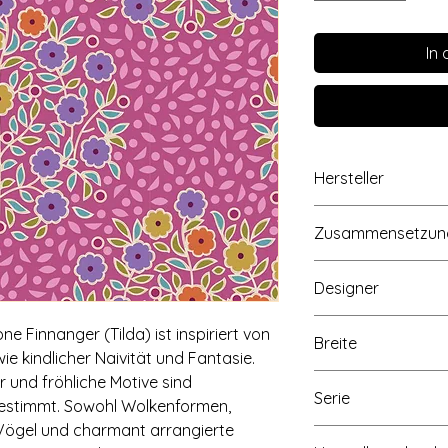
In
Hersteller
Tilda Fabrics AS, L
Zusammensetzun
Norwegen, www.til
100% Baumwolle
Designer
Tone Finnanger
one Finnanger (Tilda) ist inspiriert von
Breite
 kindlicher Naivität und Fantasie.
Ca. 110cm/43 inch
r und fröhliche Motive sind
Serie
estimmt. Sowohl Wolkenformen,
e Vögel und charmant arrangierte
Pie in the sky