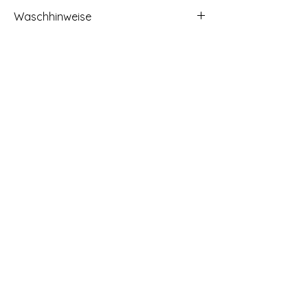
OEKO-TEX class 1 Cert.
Waschhinweise
Waschbar bis 60° Grad, trocknergeeignet,
Bügeln hohe Temperatur, nicht chemisch
reinigen oder Bleichen
Start
Kontakt
Impressum
Widerrufsbelehrung
Datenschutz