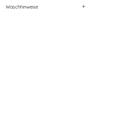
OEKO-TEX class 1 Cert.
Waschhinweise
Waschbar bis 60° Grad, trocknergeeignet,
Bügeln hohe Temperatur, nicht chemisch
reinigen oder Bleichen
Start
Kontakt
Impressum
Widerrufsbelehrung
Datenschutz