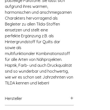
pastellige Farbtöne. Sie lässt sich
aufgrund ihres warmen,
harmonischen und anschmiegsamen
Charakters hervorragend als
Begleiter zu allen Tilda-Stoffen
einsetzen und stellt eine
perfekte Ergänzung z.B. als
Hintergrundstoff für Quilts dar
sowie als
multifunktionaler Kombinationsstoff
für alle Arten von Nähprojekten.
Haptik, Farb- und auch Druckqualität
sind so wunderbar und hochwertig,
wie wir es schon seit Jahrzehnten von
TILDA kennen und lieben!
Hersteller
Tilda Fabrics AS, Lindholmveien 39, 3145