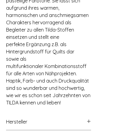
pastellige Farbtöne. Sie lässt sich
aufgrund ihres warmen,
harmonischen und anschmiegsamen
Charakters hervorragend als
Begleiter zu allen Tilda-Stoffen
einsetzen und stellt eine
perfekte Ergänzung z.B. als
Hintergrundstoff für Quilts dar
sowie als
multifunktionaler Kombinationsstoff
für alle Arten von Nähprojekten.
Haptik, Farb- und auch Druckqualität
sind so wunderbar und hochwertig,
wie wir es schon seit Jahrzehnten von
TILDA kennen und lieben!
Hersteller
Tilda Fabrics AS, Lindholmveien 39, 3145