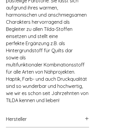
pastellige Farbtöne. Sie lässt sich
aufgrund ihres warmen,
harmonischen und anschmiegsamen
Charakters hervorragend als
Begleiter zu allen Tilda-Stoffen
einsetzen und stellt eine
perfekte Ergänzung z.B. als
Hintergrundstoff für Quilts dar
sowie als
multifunktionaler Kombinationsstoff
für alle Arten von Nähprojekten.
Haptik, Farb- und auch Druckqualität
sind so wunderbar und hochwertig,
wie wir es schon seit Jahrzehnten von
TILDA kennen und lieben!
Hersteller
Tilda Fabrics AS, Lindholmveien 39, 3145