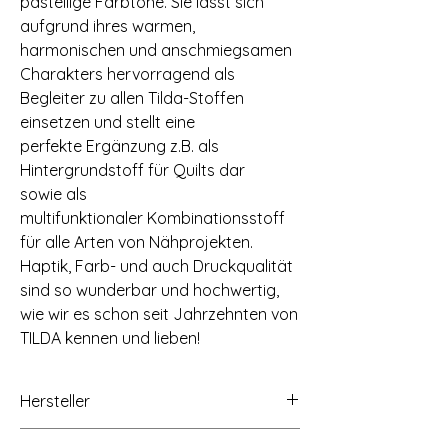
pastellige Farbtöne. Sie lässt sich
aufgrund ihres warmen,
harmonischen und anschmiegsamen
Charakters hervorragend als
Begleiter zu allen Tilda-Stoffen
einsetzen und stellt eine
perfekte Ergänzung z.B. als
Hintergrundstoff für Quilts dar
sowie als
multifunktionaler Kombinationsstoff
für alle Arten von Nähprojekten.
Haptik, Farb- und auch Druckqualität
sind so wunderbar und hochwertig,
wie wir es schon seit Jahrzehnten von
TILDA kennen und lieben!
Hersteller
Tilda Fabrics AS, Lindholmveien 39, 3145