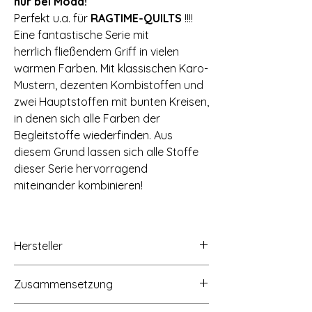
nur bei Moda!
Perfekt u.a. für
RAGTIME-QUILTS
!!!!
Eine fantastische Serie mit
herrlich fließendem Griff in vielen
warmen Farben. Mit klassischen Karo-
Mustern, dezenten Kombistoffen und
zwei Hauptstoffen mit bunten Kreisen,
in denen sich alle Farben der
Begleitstoffe wiederfinden. Aus
diesem Grund lassen sich alle Stoffe
dieser Serie hervorragend
miteinander kombinieren!
Hersteller
moda fabrics+supplies, 13800 Hutton
Zusammensetzung
Drive, Dallas, Texas 75234,
www.modafabrics.com
100% Baumwolle