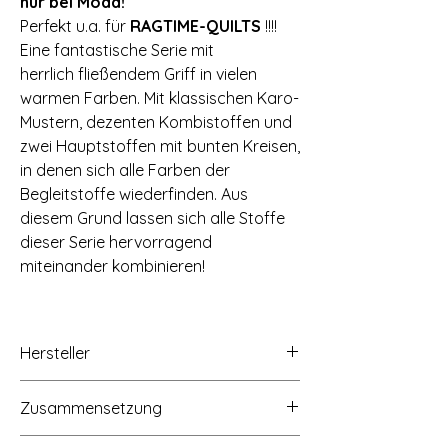
nur bei Moda!
Perfekt u.a. für
RAGTIME-QUILTS
!!!!
Eine fantastische Serie mit
herrlich fließendem Griff in vielen
warmen Farben. Mit klassischen Karo-
Mustern, dezenten Kombistoffen und
zwei Hauptstoffen mit bunten Kreisen,
in denen sich alle Farben der
Begleitstoffe wiederfinden. Aus
diesem Grund lassen sich alle Stoffe
dieser Serie hervorragend
miteinander kombinieren!
Hersteller
moda fabrics+supplies, 13800 Hutton
Zusammensetzung
Drive, Dallas, Texas 75234,
www.modafabrics.com
100% Baumwolle