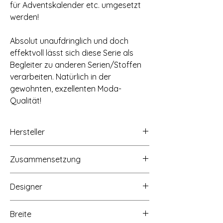
für Adventskalender etc. umgesetzt
werden!
Absolut unaufdringlich und doch
effektvoll lässt sich diese Serie als
Begleiter zu anderen Serien/Stoffen
verarbeiten. Natürlich in der
gewohnten, exzellenten Moda-
Qualität!
Hersteller
moda fabrics+supplies, 13800 Hutton
Zusammensetzung
Drive, Dallas, Texas 75234,
www.modafabrics.com
100% Baumwolle
Designer
Elena Amo
Breite