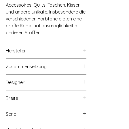
Accessoires, Quilts, Taschen, Kissen
und andere Unikate. Insbesondere die
verschiedenen Farbtöne bieten eine
große Kombinationsmöglichkeit mit
anderen Stoffen.
Hersteller
STOF A/S, Hammershusvej 2c, 7400
Zusammensetzung
Herning, Dänemark, Mail: stof@stof.dk
100% Baumwolle
Designer
STOF Fabrics
Breite
Ca. 112cm
Serie
Quilting Rainbow