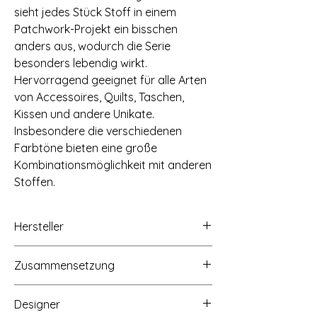
sieht jedes Stück Stoff in einem
Patchwork-Projekt ein bisschen
anders aus, wodurch die Serie
besonders lebendig wirkt.
Hervorragend geeignet für alle Arten
von Accessoires, Quilts, Taschen,
Kissen und andere Unikate.
Insbesondere die verschiedenen
Farbtöne bieten eine große
Kombinationsmöglichkeit mit anderen
Stoffen.
Hersteller
STOF A/S, Hammershusvej 2c, 7400
Zusammensetzung
Herning, Dänemark, Mail: stof@stof.dk
100% Baumwolle
Designer