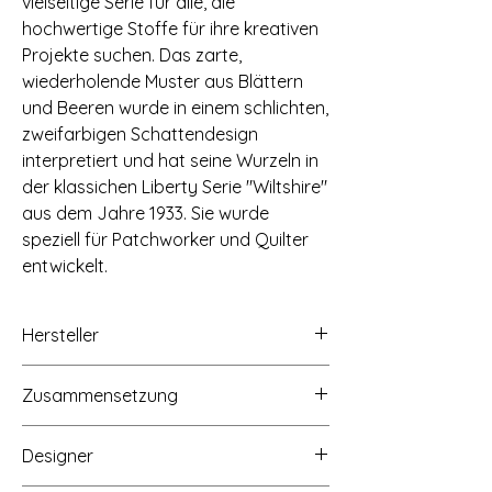
vielseitige Serie für alle, die
hochwertige Stoffe für ihre kreativen
Projekte suchen. Das zarte,
wiederholende Muster aus Blättern
und Beeren wurde in einem schlichten,
zweifarbigen Schattendesign
interpretiert und hat seine Wurzeln in
der klassichen Liberty Serie "Wiltshire"
aus dem Jahre 1933. Sie wurde
speziell für Patchworker und Quilter
entwickelt.
Hersteller
Liberty Fabrics, Little Marlborough Street,
Zusammensetzung
London, W1B5AH, www.libertylondon.com
100% Baumwolle (Lasenby Baumwolle)
Designer