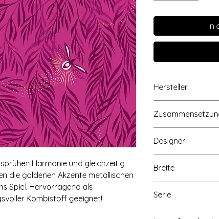
In
Hersteller
Ruby Star - moda fa
Zusammensetzun
Drive, Dallas, Texa
100% Baumwolle
Designer
Sarah Watts
prühen Harmonie und gleichzeitig
Breite
gen die goldenen Akzente metallischen
Ca. 110cm/43 inch
ns Spiel. Hervorragend als
Serie
svoller Kombistoff geeignet!