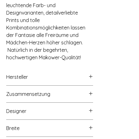
leuchtende Farb- und
Designvarianten, detailverliebte
Prints und tolle
Kombinationsmöglichkeiten lassen
der Fantasie alle Freiräume und
Mädchen-Herzen höher schlagen.
Natürlich in der begehrten,
hochwertigen Makower-Qualität!
Hersteller
Concord Fabrics UK Ltd/Makower UK,
Zusammensetzung
Unit 14 Cordwallis Business Park,
Clivemont Road, Maidenhead, Berkshire,
100% Baumwolle
SL6 7BU, www.makoweruk.com
Designer
Andover Fabrics, 1384 Broadway New
York, NY 10018, www.andoverfabrics.com
Makower UK
Breite