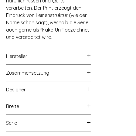
natürlich Kissen und Quilts
verarbeiten. Der Print erzeugt den
Eindruck von Leinenstruktur (wie der
Name schon sagt), weshalb die Serie
auch gerne als "Fake-Uni" bezeichnet
und verarbeitet wird.
Hersteller
Concord Fabrics UK Ltd/Makower UK,
Zusammensetzung
Unit 14 Cordwallis Business Park,
Clivemont Road, Maidenhead, Berkshire,
100% Baumwolle
SL6 7BU, www.makoweruk.com
Designer
Andover Fabrics, 1384 Broadway New
York, NY 10018, www.andoverfabrics.com
The Henley Studio
Breite
Ca. 110cm/43 inch
Serie
Linen Texture