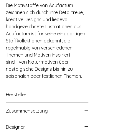
Die Motivstoffe von Acufactum
zeichnen sich durch ihre Detailtreue,
kreative Designs und liebevoll
handgezeichnete Illustrationen aus.
Acufactum ist für seine einzigartigen
Stoffkollektionen bekannt, die
regelmäßig von verschiedenen
Themen und Motiven inspiriert
sind - von Naturmotiven über
nostalgische Designs bis hin zu
saisonalen oder festlichen Themen.
Hersteller
acufactum ute menze - handel - verlag,
Zusammensetzung
Buchenstraße 1,
58640 Iserlohn-Hennen,
100% Baumwolle, 145g/qm
www.acufactum.de, info@acufactum.de
Designer