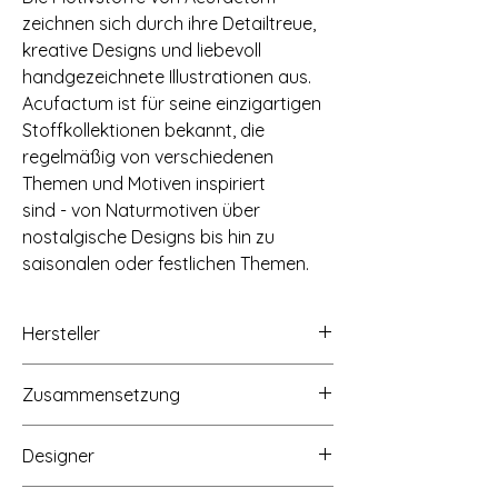
zeichnen sich durch ihre Detailtreue,
kreative Designs und liebevoll
handgezeichnete Illustrationen aus.
Acufactum ist für seine einzigartigen
Stoffkollektionen bekannt, die
regelmäßig von verschiedenen
Themen und Motiven inspiriert
sind - von Naturmotiven über
nostalgische Designs bis hin zu
saisonalen oder festlichen Themen.
Hersteller
acufactum ute menze - handel - verlag,
Zusammensetzung
Buchenstraße 1,
58640 Iserlohn-Hennen,
100% Baumwolle, 145g/qm
www.acufactum.de, info@acufactum.de
Designer
Kerstin Heß