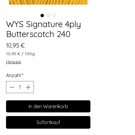
WYS Signature 4ply
Butterscotch 240
Preis
10,95 €
10,95 €
/
100g
10,95 €
Hinweis
pro
100
Anzahl
*
Gramm
In den Warenkorb
Sofortkauf