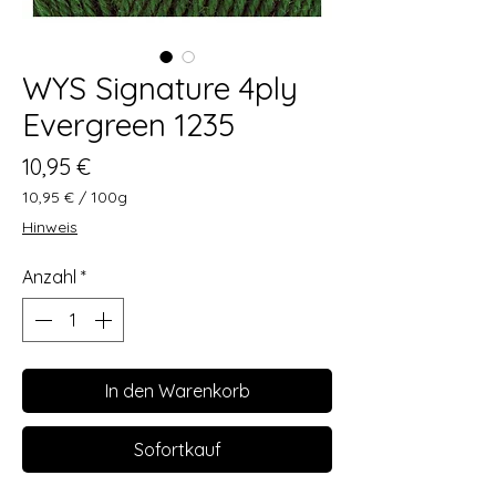
WYS Signature 4ply
Evergreen 1235
Preis
10,95 €
10,95 €
/
100g
10,95 €
Hinweis
pro
100
Anzahl
*
Gramm
In den Warenkorb
Sofortkauf