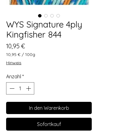
WYS Signature 4ply
Kingfisher 844
Preis
10,95 €
10,95 €
/
100g
10,95 €
Hinweis
pro
100
Anzahl
*
Gramm
In den Warenkorb
Sofortkauf