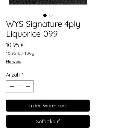
WYS Signature 4ply
Liquorice 099
Preis
10,95 €
10,95 €
/
100g
10,95 €
Hinweis
pro
100
Anzahl
*
Gramm
In den Warenkorb
Sofortkauf